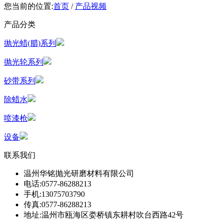
您当前的位置:
首页
/
产品视频
产品分类
抛光蜡(腊)系列
抛光轮系列
砂带系列
除蜡水
喷漆枪
设备
联系我们
温州华铭抛光研磨材料有限公司
电话:0577-86288213
手机:13075703790
传真:0577-86288213
地址:温州市瓯海区娄桥镇东耕村吹台西路42号